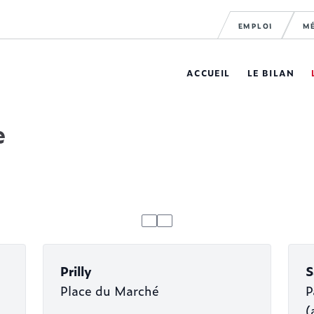
EMPLOI
M
ACCUEIL
LE BILAN
e
Prilly
S
Place du Marché
P
(